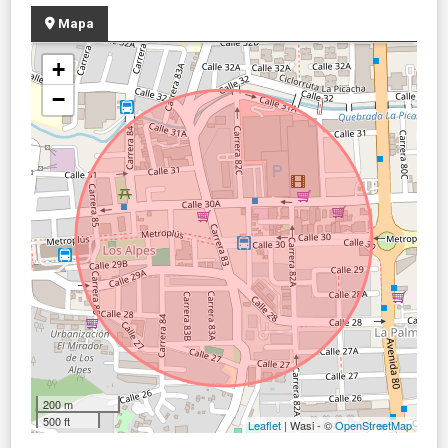
Mapa
+
−
200 m
500 ft
Leaflet
| Wasi - ©
OpenStreetMap