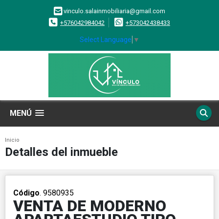
vinculo.salainmobiliaria@gmail.com
+576042984042
+573042438433
Select Language
▼
MENÚ
Inicio
Detalles del inmueble
Código
. 9580935
VENTA DE MODERNO