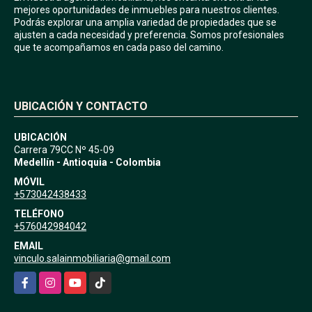
mejores oportunidades de inmuebles para nuestros clientes.
Podrás explorar una amplia variedad de propiedades que se
ajusten a cada necesidad y preferencia. Somos profesionales
que te acompañamos en cada paso del camino.
UBICACIÓN Y CONTACTO
UBICACIÓN
Carrera 79CC Nº 45-09
Medellín - Antioquia - Colombia
MÓVIL
+573042438433
TELÉFONO
+576042984042
EMAIL
vinculo.salainmobiliaria@gmail.com
Facebook
Instagram
YouTube
TikTok