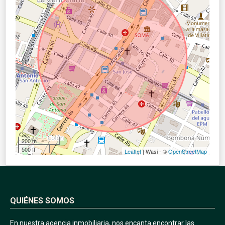
200 m
500 ft
Leaflet
| Wasi - ©
OpenStreetMap
QUIÉNES SOMOS
En nuestra agencia inmobiliaria, nos encanta encontrar las