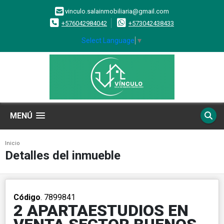
vinculo.salainmobiliaria@gmail.com
+576042984042
+573042438433
Select Language
▼
MENÚ
Inicio
Detalles del inmueble
Código
. 7899841
2 APARTAESTUDIOS EN