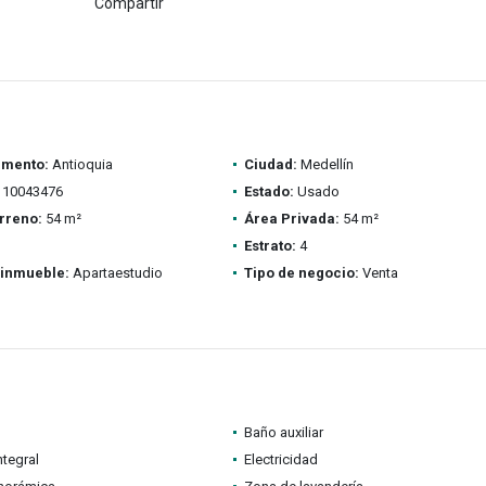
Compartir
amento:
Antioquia
Ciudad:
Medellín
10043476
Estado:
Usado
rreno:
54 m²
Área Privada:
54 m²
Estrato:
4
 inmueble:
Apartaestudio
Tipo de negocio:
Venta
Baño auxiliar
ntegral
Electricidad