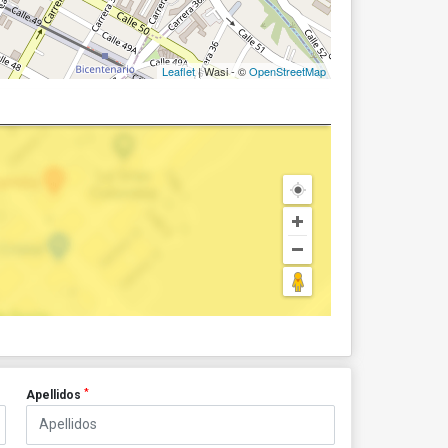
Leaflet
| Wasi - ©
OpenStreetMap
*
Apellidos