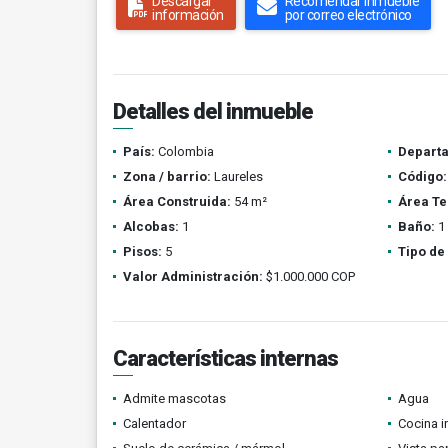
Descargar
Recomendar inmueble
información
por correo electrónico
Detalles del inmueble
País:
Colombia
Depart
Zona / barrio:
Laureles
Código:
Área Construida:
54 m²
Área Te
Alcobas:
1
Baño:
1
Pisos:
5
Tipo de
Valor Administración:
$1.000.000 COP
Características internas
Admite mascotas
Agua
Calentador
Cocina i