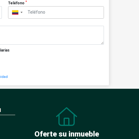
*
Teléfono
▼
iarias
cidad
N
Oferte su inmueble