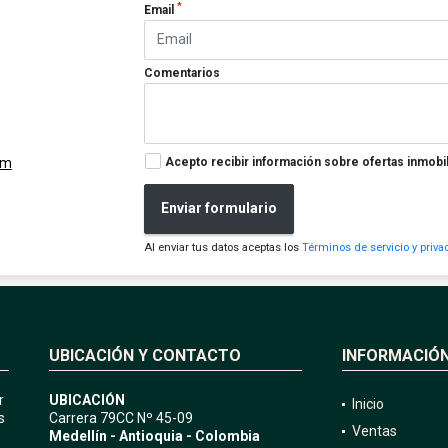
*
Email
Comentarios
Acepto recibir información sobre ofertas inmobil
om
Enviar formulario
Al enviar tus datos aceptas los
Términos de servicio y priva
UBICACIÓN Y CONTACTO
INFORMACIÓ
r
UBICACIÓN
Inicio
s
Carrera 79CC Nº 45-09
Ventas
Medellín - Antioquia - Colombia