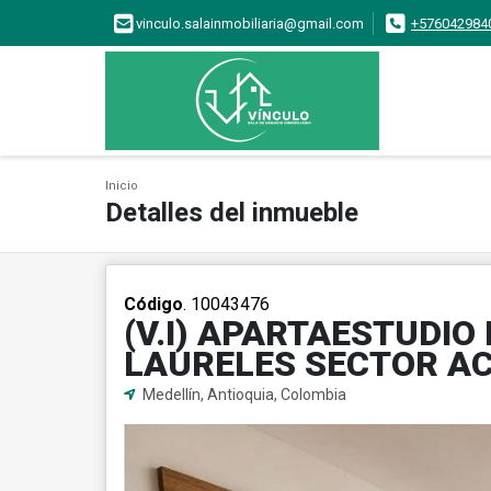
vinculo.salainmobiliaria@gmail.com
+576042984
Inicio
Detalles del inmueble
Código
. 10043476
(V.I) APARTAESTUDIO
LAURELES SECTOR A
Medellín, Antioquia, Colombia