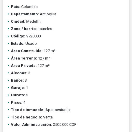
País:
Colombia
Departamento:
Antioquia
Ciudad:
Medellín
Zona / barrio:
Laureles
Código:
9720000
Estado:
Usado
Área Construida:
127 m²
Área Terreno:
127 m²
Área Privada:
127 m²
Alcobas:
3
Baños:
3
Garaje:
1
Estrato:
5
Pisos:
4
Tipo de inmueble:
Apartaestudio
Tipo de negocio:
Venta
Valor Administración:
$505.000 COP