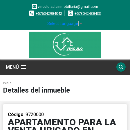
vinculo.salainmobiliaria@gmail.com
+576042984042
+573042438433
Select Language
▼
MENÚ
Inicio
Detalles del inmueble
Código
. 9720000
APARTAMENTO PARA LA