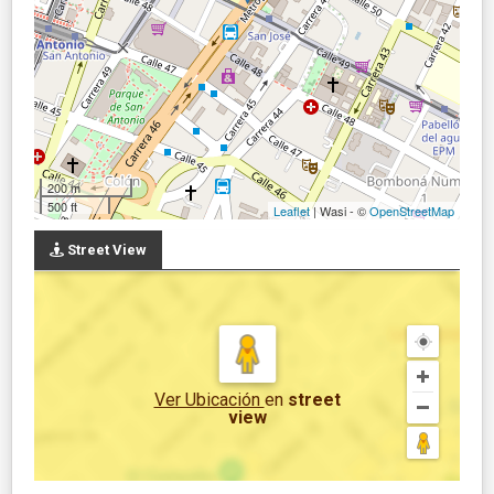
200 m
500 ft
Leaflet
| Wasi - ©
OpenStreetMap
Street View
Ver Ubicación
en
street
view