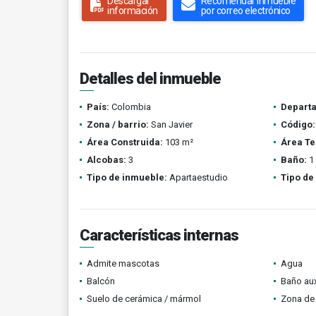
Descargar
Recomendar inmueble
información
por correo electrónico
Detalles del inmueble
País:
Colombia
Depart
Zona / barrio:
San Javier
Código:
Área Construida:
103 m²
Área Te
Alcobas:
3
Baño:
1
Tipo de inmueble:
Apartaestudio
Tipo de
Características internas
Admite mascotas
Agua
Balcón
Baño aux
Suelo de cerámica / mármol
Zona de 