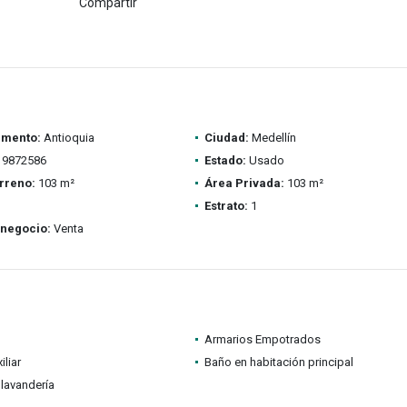
Compartir
amento:
Antioquia
Ciudad:
Medellín
9872586
Estado:
Usado
rreno:
103 m²
Área Privada:
103 m²
Estrato:
1
 negocio:
Venta
Armarios Empotrados
iliar
Baño en habitación principal
lavandería