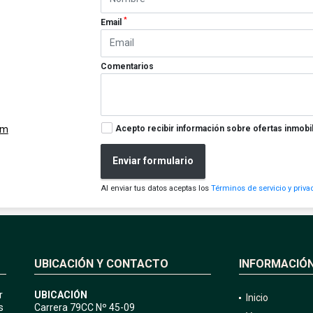
*
Email
Comentarios
Acepto recibir información sobre ofertas inmobil
om
Enviar formulario
Al enviar tus datos aceptas los
Términos de servicio y priva
UBICACIÓN Y CONTACTO
INFORMACIÓ
r
UBICACIÓN
Inicio
s
Carrera 79CC Nº 45-09