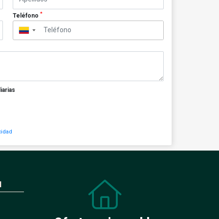
*
Teléfono
▼
iarias
cidad
N