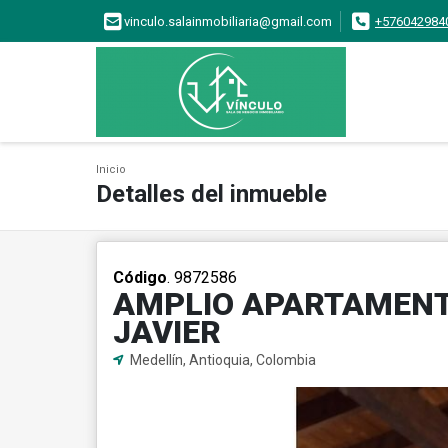
vinculo.salainmobiliaria@gmail.com
+576042984
Inicio
Detalles del inmueble
Código
. 9872586
AMPLIO APARTAMENT
JAVIER
Medellín, Antioquia, Colombia