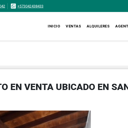
042
+573042438433
INICIO
VENTAS
ALQUILERES
AGEN
O EN VENTA UBICADO EN SA