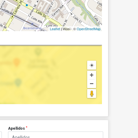
Leaflet
| Wasi - ©
OpenStreetMap
*
Apellidos