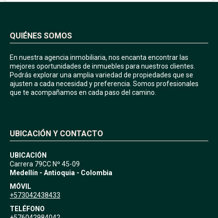
QUIÉNES SOMOS
En nuestra agencia inmobiliaria, nos encanta encontrar las
mejores oportunidades de inmuebles para nuestros clientes.
Podrás explorar una amplia variedad de propiedades que se
ajusten a cada necesidad y preferencia. Somos profesionales
que te acompañamos en cada paso del camino.
UBICACIÓN Y CONTACTO
UBICACIÓN
Carrera 79CC Nº 45-09
Medellín - Antioquia - Colombia
MÓVIL
+573042438433
TELÉFONO
+576042984042