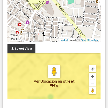
200 m
500 ft
Leaflet
| Wasi - ©
OpenStreetMap
Street View
Ver Ubicación
en
street
view