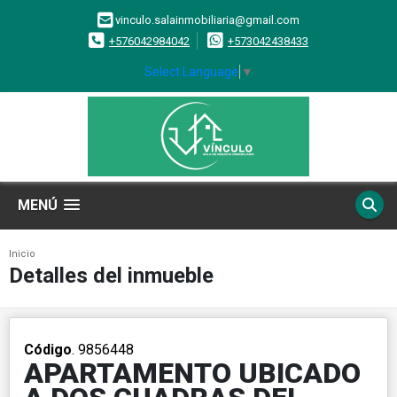
vinculo.salainmobiliaria@gmail.com
+576042984042
+573042438433
Select Language
▼
MENÚ
Inicio
Detalles del inmueble
Código
. 9856448
APARTAMENTO UBICADO