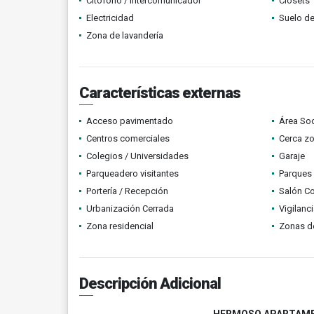
Citófono / Intercomunicador
Clósets
Electricidad
Suelo de
Zona de lavandería
Características externas
Acceso pavimentado
Área Soc
Centros comerciales
Cerca z
Colegios / Universidades
Garaje
Parqueadero visitantes
Parques
Portería / Recepción
Salón C
Urbanización Cerrada
Vigilanc
Zona residencial
Zonas d
Descripción Adicional