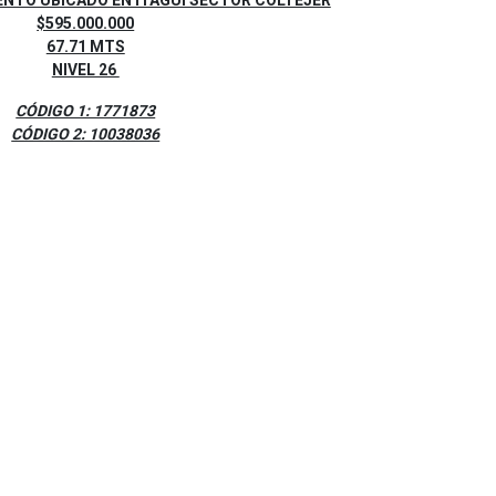
TO UBICADO EN ITAGUI SECTOR COLTEJER
$595.000.000
67.71 MTS
NIVEL 26
CÓDIGO 1: 1771873
CÓDIGO 2: 10038036​