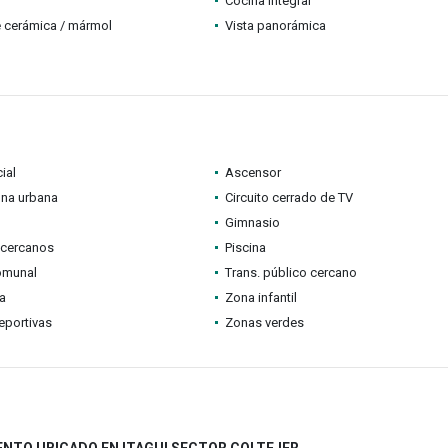
Cocina integral
 cerámica / mármol
Vista panorámica
ial
Ascensor
ona urbana
Circuito cerrado de TV
Gimnasio
 cercanos
Piscina
omunal
Trans. público cercano
ia
Zona infantil
eportivas
Zonas verdes