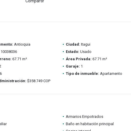
Compartir
amento:
Antioquia
Ciudad:
Itagui
10038036
Estado:
Usado
rreno:
67.71 m²
Área Privada:
67.71 m²
2
Garaje:
1
6
Tipo de inmueble:
Apartamento
dministración:
$358.749 COP
Armarios Empotrados
iliar
Baño en habitación principal