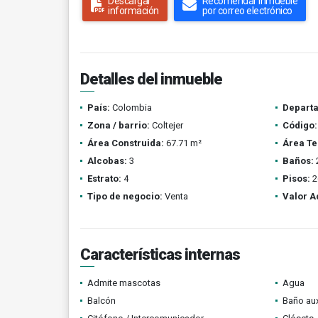
Descargar
Recomendar inmueble
información
por correo electrónico
Detalles del inmueble
País:
Colombia
Depart
Zona / barrio:
Coltejer
Código:
Área Construida:
67.71 m²
Área Te
Alcobas:
3
Baños:
Estrato:
4
Pisos:
2
Tipo de negocio:
Venta
Valor A
Características internas
Admite mascotas
Agua
Balcón
Baño aux