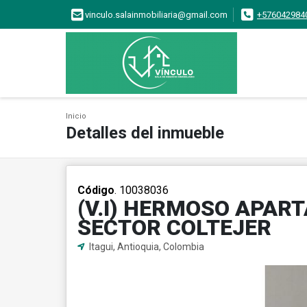
vinculo.salainmobiliaria@gmail.com
+576042984
Inicio
Detalles del inmueble
Código
. 10038036
(V.I) HERMOSO APAR
SECTOR COLTEJER
Itagui, Antioquia, Colombia