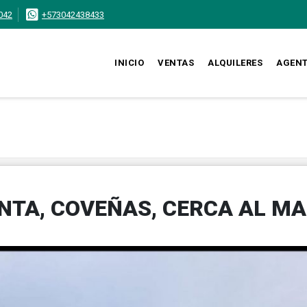
042
+573042438433
INICIO
VENTAS
ALQUILERES
AGEN
TA, COVEÑAS, CERCA AL MA