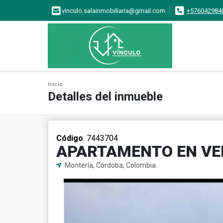
vinculo.salainmobiliaria@gmail.com
+576042984
Inicio
Detalles del inmueble
Código
. 7443704
APARTAMENTO EN VEN
Montería, Córdoba, Colombia