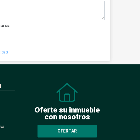
iarias
cidad
N
Oferte su inmueble
con nosotros
sa
OFERTAR