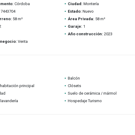
amento:
Córdoba
Ciudad:
Montería
7443704
Estado:
Nuevo
rreno:
58 m²
Área Privada:
58 m²
2
Garaje:
1
Año construcción:
2023
 negocio:
Venta
Balcón
habitación principal
Clósets
idad
Suelo de cerámica / mármol
lavandería
Hospedaje Turismo