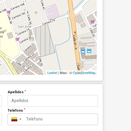
Leaflet
| Wasi - ©
OpenStreetMap
*
Apellidos
*
Teléfono
▼