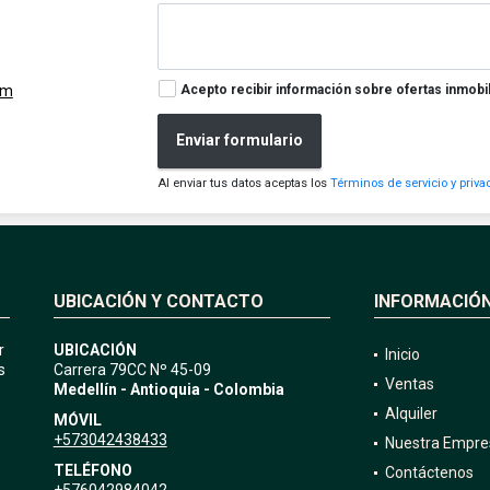
Acepto recibir información sobre ofertas inmobil
om
Enviar formulario
Al enviar tus datos aceptas los
Términos de servicio y priva
UBICACIÓN Y CONTACTO
INFORMACIÓ
r
UBICACIÓN
Inicio
s
Carrera 79CC Nº 45-09
Ventas
Medellín - Antioquia - Colombia
Alquiler
MÓVIL
+573042438433
Nuestra Empre
TELÉFONO
Contáctenos
+576042984042