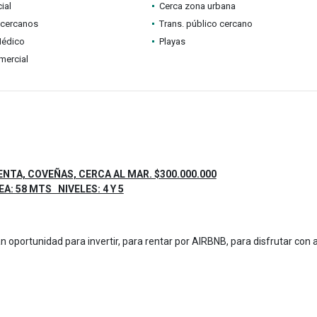
ial
Cerca zona urbana
 cercanos
Trans. público cercano
Médico
Playas
mercial
TA, COVEÑAS, CERCA AL MAR. $300.000.000
EA: 58 MTS NIVELES: 4 Y 5
n oportunidad para invertir, para rentar por AIRBNB, para disfrutar con