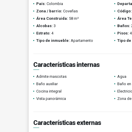
País:
Colombia
Depart
Zona / barrio:
Coveñas
Código:
Área Construida:
58 m²
Área Te
Alcobas:
3
Baños:
Estrato:
4
Pisos:
4
Tipo de inmueble:
Apartamento
Tipo de
Características internas
Admite mascotas
Agua
Baño auxiliar
Baño en 
Cocina integral
Electric
Vista panorámica
Zona de 
Características externas