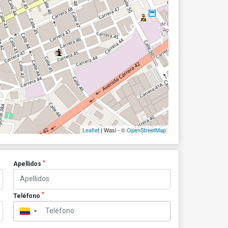
Leaflet
| Wasi - ©
OpenStreetMap
*
Apellidos
*
Teléfono
▼