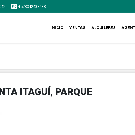
042
+573042438433
INICIO
VENTAS
ALQUILERES
AGEN
TA ITAGUÍ, PARQUE