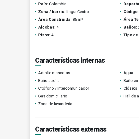
País:
Colombia
Depart
Zona / barrio:
Itagui Centro
Código:
Área Construida:
86 m²
Área Te
Alcobas:
4
Baños:
Pisos:
4
Tipo de
Características internas
Admite mascotas
Agua
Baño auxiliar
Baño en 
Citófono / Intercomunicador
Clósets
Gas domiciliario
Hall de 
Zona de lavandería
Características externas