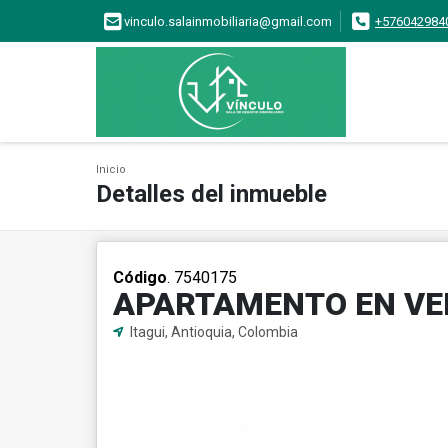
vinculo.salainmobiliaria@gmail.com
+576042984
Inicio
Detalles del inmueble
Código
. 7540175
APARTAMENTO EN VEN
Itagui, Antioquia, Colombia