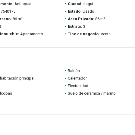
amento:
Antioquia
Ciudad:
Itagui
7540175
Estado:
Usado
rreno:
86 m²
Área Privada:
86 m²
2
Estrato:
3
 inmueble:
Apartamento
Tipo de negocio:
Venta
Balcón
habitación principal
Calentador
Electricidad
alcobas
Suelo de cerámica / mármol