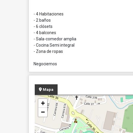
- 4 Habitaciones
- 2 baños
- 6 clósets
- 4 balcones
- Sala-comedor amplia
- Cocina Semi integral
- Zona de ropas
Negociemos
Mapa
+
−