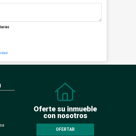
iarias
cidad
N
Oferte su inmueble
con nosotros
sa
OFERTAR