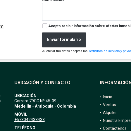
Acepto recibir información sobre ofertas inmobil
om
Enviar formulario
Al enviar tus datos aceptas los
Términos de servicio y priva
UBICACIÓN Y CONTACTO
INFORMACIÓ
r
UBICACIÓN
Inicio
s
Carrera 79CC Nº 45-09
Ventas
Medellín - Antioquia - Colombia
Alquiler
MÓVIL
+573042438433
Nuestra Empre
TELÉFONO
Contáctenos