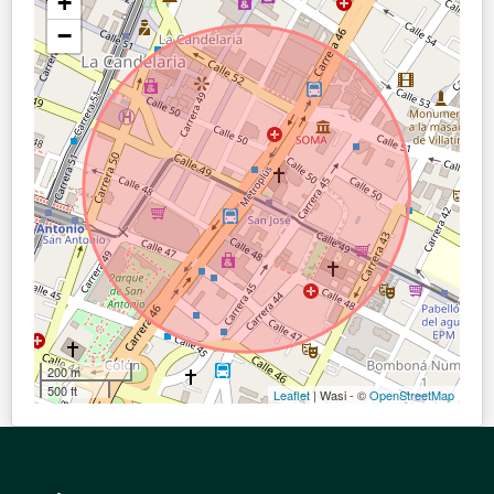
+
−
200 m
500 ft
Leaflet
| Wasi - ©
OpenStreetMap