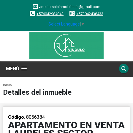
vinculo.salainmobiliaria@gmail.com
+576042984042
+573042438433
Select Language
▼
MENÚ
Inicio
Detalles del inmueble
Código
. 8056384
APARTAMENTO EN VENTA