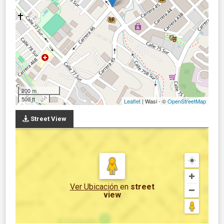
200 m
500 ft
Leaflet
| Wasi - ©
OpenStreetMap
Street View
Ver Ubicación
en
street
view