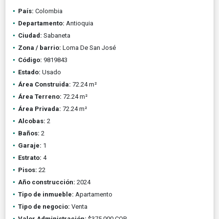
País:
Colombia
Departamento:
Antioquia
Ciudad:
Sabaneta
Zona / barrio:
Loma De San José
Código:
9819843
Estado:
Usado
Área Construida:
72.24 m²
Área Terreno:
72.24 m²
Área Privada:
72.24 m²
Alcobas:
2
Baños:
2
Garaje:
1
Estrato:
4
Pisos:
22
Año construcción:
2024
Tipo de inmueble:
Apartamento
Tipo de negocio:
Venta
Valor Administración:
$375.000 COP