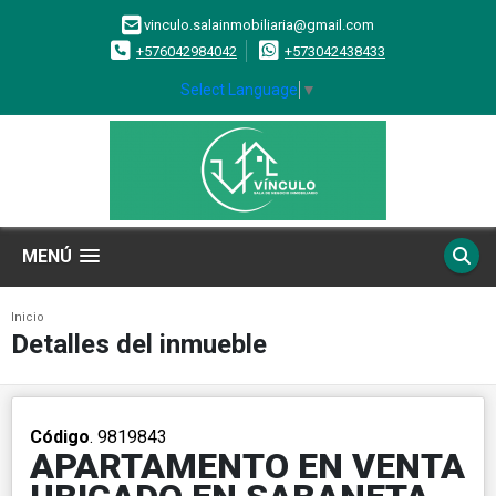
vinculo.salainmobiliaria@gmail.com
+576042984042
+573042438433
Select Language
▼
MENÚ
Inicio
Detalles del inmueble
Código
. 9819843
APARTAMENTO EN VENTA