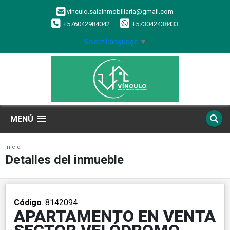
vinculo.salainmobiliaria@gmail.com
+576042984042
+573042438433
Select Language
▼
MENÚ
Inicio
Detalles del inmueble
Código
. 8142094
APARTAMENTO EN VENTA