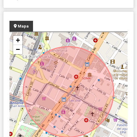
Mapa
+
−