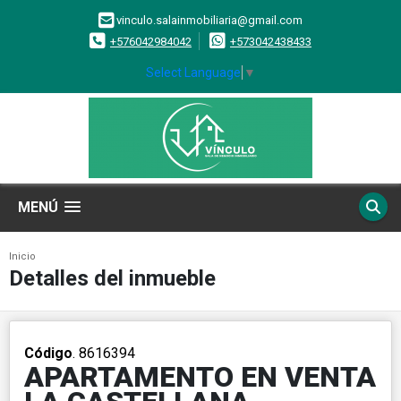
vinculo.salainmobiliaria@gmail.com
+576042984042
+573042438433
Select Language
▼
MENÚ
Inicio
Detalles del inmueble
Código
. 8616394
APARTAMENTO EN VENTA