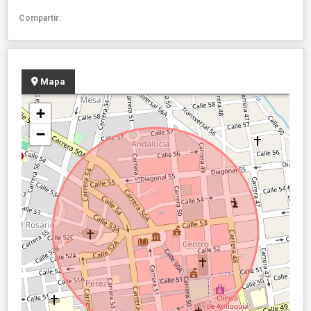
Compartir:
Mapa
+
−