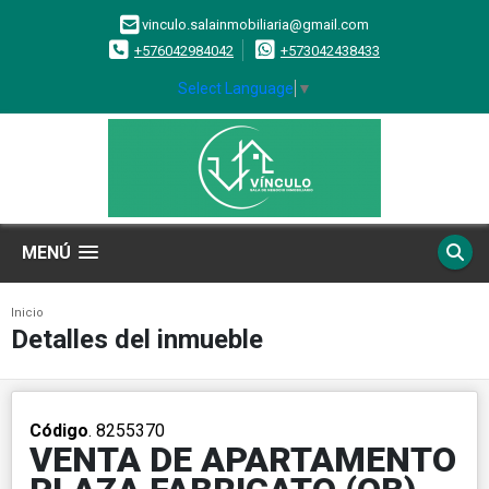
vinculo.salainmobiliaria@gmail.com
+576042984042
+573042438433
Select Language
▼
MENÚ
Inicio
Detalles del inmueble
Código
. 8255370
VENTA DE APARTAMENTO