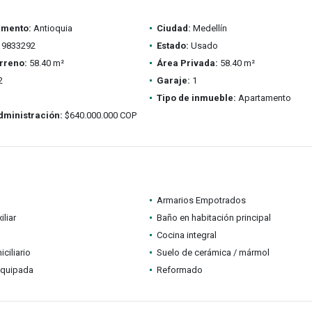
amento:
Antioquia
Ciudad:
Medellín
9833292
Estado:
Usado
rreno:
58.40 m²
Área Privada:
58.40 m²
2
Garaje:
1
Tipo de inmueble:
Apartamento
dministración:
$640.000.000 COP
Armarios Empotrados
iliar
Baño en habitación principal
Cocina integral
ciliario
Suelo de cerámica / mármol
equipada
Reformado