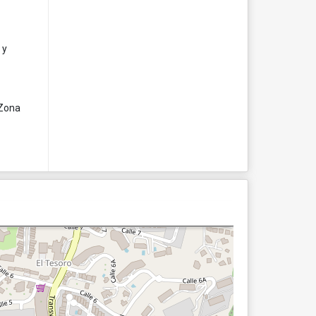
 y
 Zona