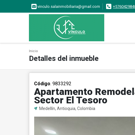
vinculo.salainmobiliaria@gmail.com
+576042984
Inicio
Detalles del inmueble
Código
. 9833292
Apartamento Remodela
Sector El Tesoro
Medellín, Antioquia, Colombia