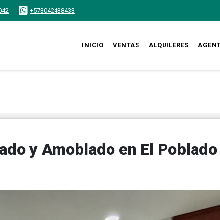
042
+573042438433
INICIO
VENTAS
ALQUILERES
AGEN
do y Amoblado en El Poblado