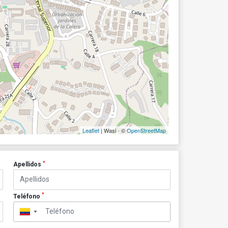
Leaflet
| Wasi - ©
OpenStreetMap
*
Apellidos
*
Teléfono
▼