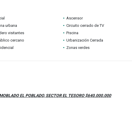
ial
Ascensor
ona urbana
Circuito cerrado de TV
ero visitantes
Piscina
úblico cercano
Urbanización Cerrada
idencial
Zonas verdes
OBLADO EL POBLADO, SECTOR EL TESORO $640.000.000