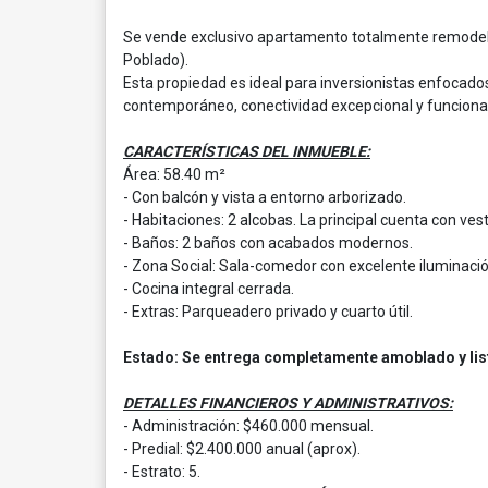
Se vende exclusivo apartamento totalmente remodelado
Poblado).
Esta propiedad es ideal para inversionistas enfocado
contemporáneo, conectividad excepcional y funcional
CARACTERÍSTICAS DEL INMUEBLE:
Área: 58.40 m²
- Con balcón y vista a entorno arborizado.
- Habitaciones: 2 alcobas. La principal cuenta con vesti
- Baños: 2 baños con acabados modernos.
- Zona Social: Sala-comedor con excelente iluminació
- Cocina integral cerrada.
- Extras: Parqueadero privado y cuarto útil.
Estado: Se entrega completamente amoblado y listo
DETALLES FINANCIEROS Y ADMINISTRATIVOS:
- Administración: $460.000 mensual.
- Predial: $2.400.000 anual (aprox).
- Estrato: 5.