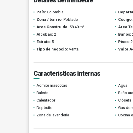
Detalles del inmueble
País:
Colombia
Depart
Zona / barrio:
Poblado
Código:
Área Construida:
58.40 m²
Área Te
Alcobas:
2
Baños:
Estrato:
5
Pisos:
2
Tipo de negocio:
Venta
Valor A
Características internas
Admite mascotas
Agua
Balcón
Baño aux
Calentador
Clósets
Depósito
Gas domi
Zona de lavandería
Cocina 