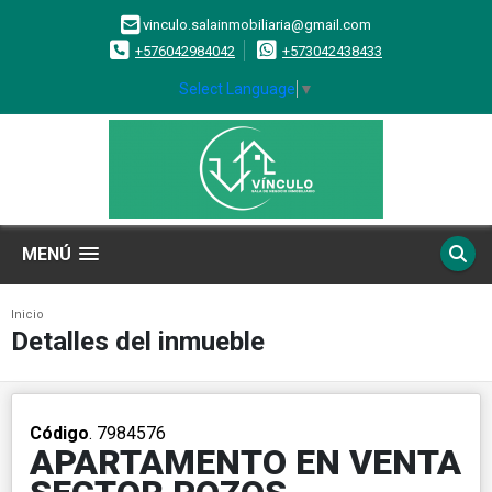
vinculo.salainmobiliaria@gmail.com
+576042984042
+573042438433
Select Language
▼
MENÚ
Inicio
Detalles del inmueble
Código
. 7984576
APARTAMENTO EN VENTA