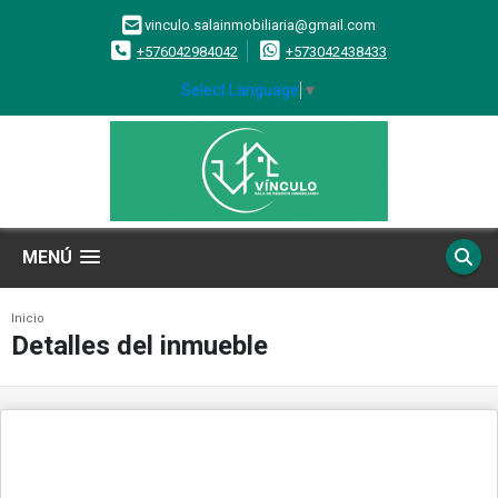
vinculo.salainmobiliaria@gmail.com
+576042984042
+573042438433
Select Language
▼
MENÚ
Inicio
Detalles del inmueble