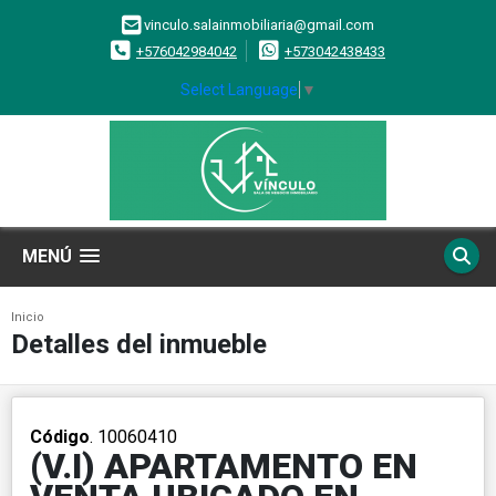
vinculo.salainmobiliaria@gmail.com
+576042984042
+573042438433
Select Language
▼
MENÚ
Inicio
Detalles del inmueble
Código
. 10060410
(V.I) APARTAMENTO EN