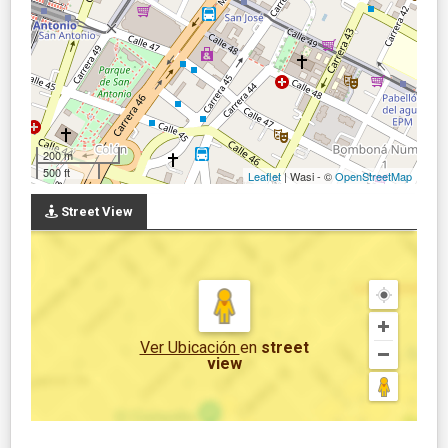
200 m
500 ft
Leaflet
| Wasi - ©
OpenStreetMap
Street View
Ver Ubicación
en
street
view