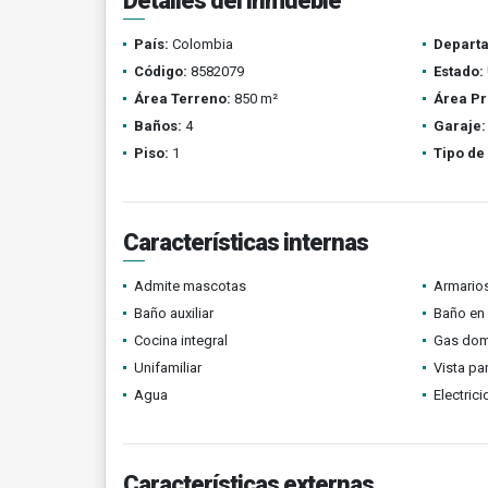
Detalles del inmueble
País:
Colombia
Depart
Código:
8582079
Estado:
Área Terreno:
850 m²
Área Pr
Baños:
4
Garaje:
Piso:
1
Tipo de
Características internas
Admite mascotas
Armario
Baño auxiliar
Baño en 
Cocina integral
Gas domi
Unifamiliar
Vista p
Agua
Electric
Características externas