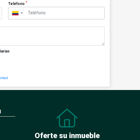
*
Teléfono
▼
iarias
cidad
N
Oferte su inmueble