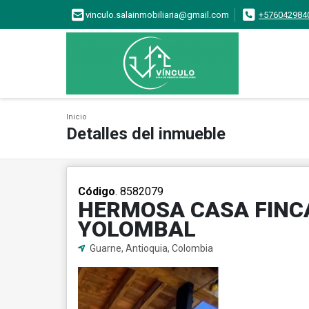
vinculo.salainmobiliaria@gmail.com
+576042984
Inicio
Detalles del inmueble
Código
. 8582079
HERMOSA CASA FINCA
YOLOMBAL
Guarne, Antioquia, Colombia