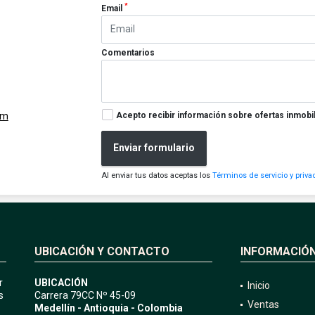
*
Email
Comentarios
Acepto recibir información sobre ofertas inmobil
om
Enviar formulario
Al enviar tus datos aceptas los
Términos de servicio y priva
UBICACIÓN Y CONTACTO
INFORMACIÓ
r
UBICACIÓN
Inicio
s
Carrera 79CC Nº 45-09
Ventas
Medellín - Antioquia - Colombia