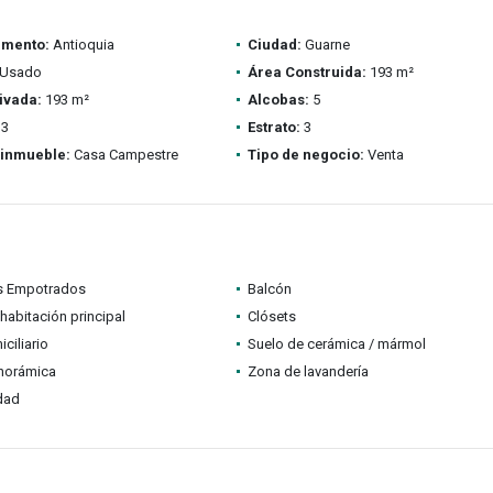
amento:
Antioquia
Ciudad:
Guarne
Usado
Área Construida:
193 m²
ivada:
193 m²
Alcobas:
5
3
Estrato:
3
 inmueble:
Casa Campestre
Tipo de negocio:
Venta
s Empotrados
Balcón
habitación principal
Clósets
ciliario
Suelo de cerámica / mármol
anorámica
Zona de lavandería
idad