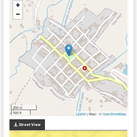
+
−
200 m
500 ft
Leaflet
| Wasi - ©
OpenStreetMap
Street View