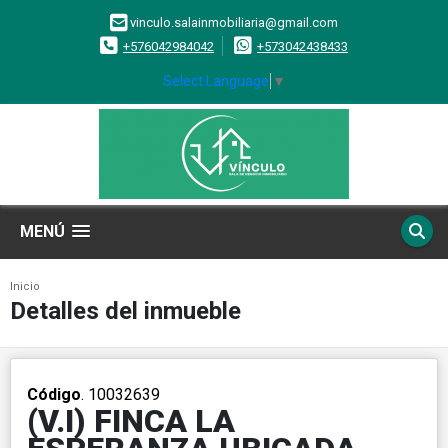
vinculo.salainmobiliaria@gmail.com
+576042984042
+573042438433
Select Language
▼
MENÚ
Inicio
Detalles del inmueble
Código
. 10032639
(V.I) FINCA LA