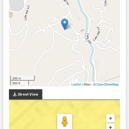
200 m
500 ft
Leaflet
| Wasi - ©
OpenStreetMap
Street View