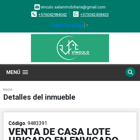
vinculo.salainmobiliaria@gmail.com
+576042984042
+573042438433
Select Language
▼
MENÚ
Inicio
Detalles del inmueble
Código
. 9483391
VENTA DE CASA LOTE