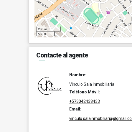
200 m
500 ft
Contacte al agente
Nombre:
Vinculo Sala Inmobiliaria
Teléfono Móvil:
+573042438433
Email:
vinculo.salainmobiliaria@gmail.c