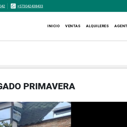
042
+573042438433
INICIO
VENTAS
ALQUILERES
AGEN
IGADO PRIMAVERA