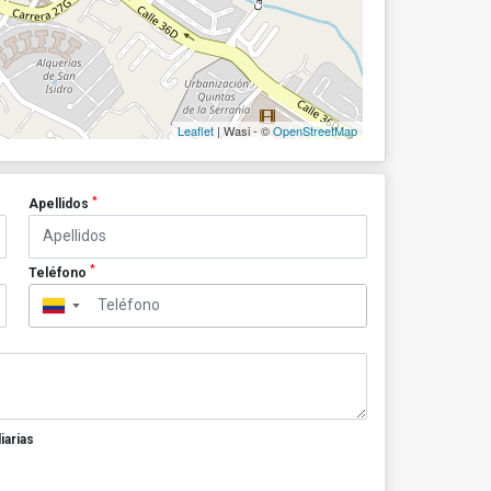
Leaflet
| Wasi - ©
OpenStreetMap
*
Apellidos
*
Teléfono
▼
iarias