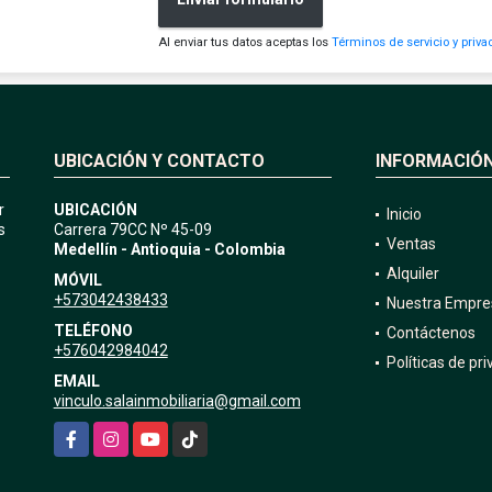
Al enviar tus datos aceptas los
Términos de servicio y priva
UBICACIÓN Y CONTACTO
INFORMACIÓ
r
UBICACIÓN
Inicio
s
Carrera 79CC Nº 45-09
Ventas
Medellín - Antioquia - Colombia
Alquiler
MÓVIL
+573042438433
Nuestra Empre
TELÉFONO
Contáctenos
+576042984042
Políticas de pr
EMAIL
vinculo.salainmobiliaria@gmail.com
Facebook
Instagram
YouTube
TikTok