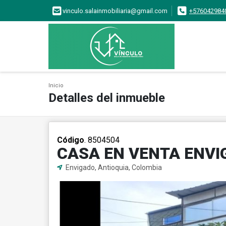
vinculo.salainmobiliaria@gmail.com
+576042984
Inicio
Detalles del inmueble
Código
. 8504504
CASA EN VENTA ENV
Envigado, Antioquia, Colombia