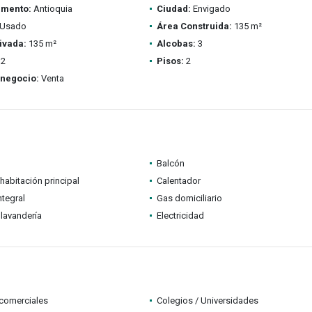
amento:
Antioquia
Ciudad:
Envigado
Usado
Área Construida:
135 m²
ivada:
135 m²
Alcobas:
3
2
Pisos:
2
 negocio:
Venta
Balcón
habitación principal
Calentador
ntegral
Gas domiciliario
lavandería
Electricidad
comerciales
Colegios / Universidades