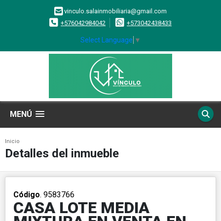
vinculo.salainmobiliaria@gmail.com
+576042984042
+573042438433
Select Language
▼
MENÚ
Inicio
Detalles del inmueble
Código
. 9583766
CASA LOTE MEDIA