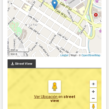
200 m
500 ft
Leaflet
| Wasi - ©
OpenStreetMap
Street View
Ver Ubicación
en
street
view