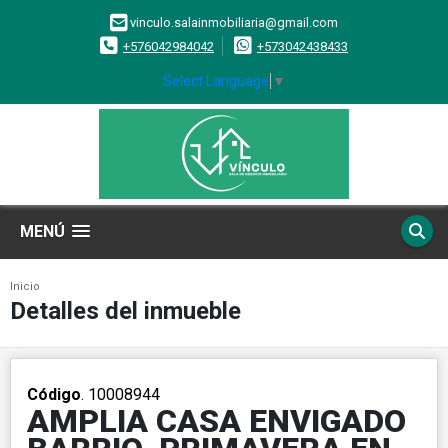
vinculo.salainmobiliaria@gmail.com
+576042984042
+573042438433
Select Language
▼
MENÚ
Inicio
Detalles del inmueble
Código
. 10008944
AMPLIA CASA ENVIGADO