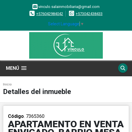
vinculo.salainmobiliaria@gmail.com
+576042984042
+573042438433
Select Language
▼
MENÚ
Inicio
Detalles del inmueble
Código
. 7365360
APARTAMENTO EN VENTA