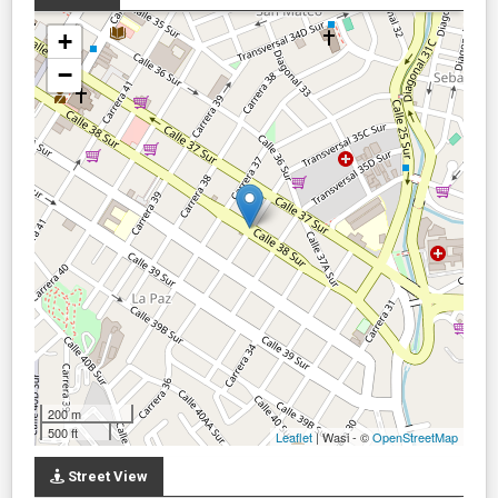
+
−
200 m
500 ft
Leaflet
| Wasi - ©
OpenStreetMap
Street View