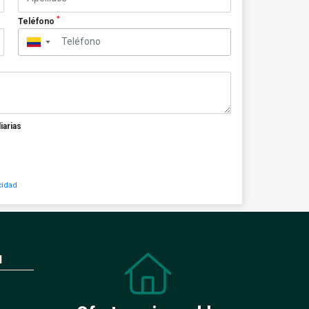
*
Teléfono
▼
iarias
cidad
N