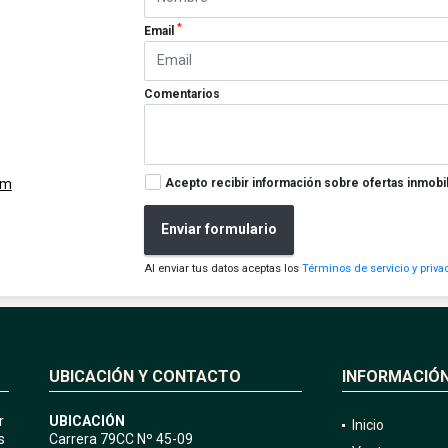
*
Email
Comentarios
Acepto recibir información sobre ofertas inmobil
om
Enviar formulario
Al enviar tus datos aceptas los
Términos de servicio y priva
UBICACIÓN Y CONTACTO
INFORMACIÓ
r
UBICACIÓN
Inicio
s
Carrera 79CC Nº 45-09