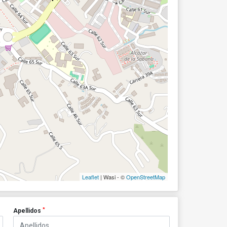
Leaflet
| Wasi - ©
OpenStreetMap
*
Apellidos