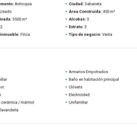
amento:
Antioquia
Ciudad:
Sabaneta
Usado
Área Construida:
450 m²
ivada:
3500 m²
Alcobas:
3
2
Estrato:
3
 inmueble:
Finca
Tipo de negocio:
Venta
Armarios Empotrados
iliar
Baño en habitación principal
dor
Clósets
o
Electricidad
 cerámica / mármol
Unifamiliar
lavandería