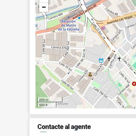
−
200 m
500 ft
Contacte al agente