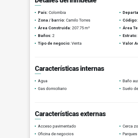
Detalles del inmueble
País:
Colombia
Depart
Zona / barrio:
Camilo Torres
Código:
Área Construida:
207.75 m²
Área Te
Baños:
2
Estrato:
Tipo de negocio:
Venta
Valor A
Características internas
Agua
Baño aux
Gas domiciliario
Suelo de
Características externas
Acceso pavimentado
Cerca z
Oficina de negocios
Parques