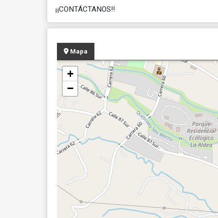
¡¡CONTÁCTANOS!!
Mapa
+
−