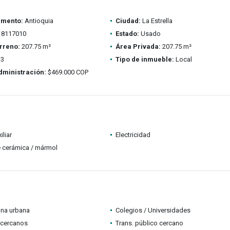
amento:
Antioquia
Ciudad:
La Estrella
8117010
Estado:
Usado
rreno:
207.75 m²
Área Privada:
207.75 m²
3
Tipo de inmueble:
Local
dministración:
$469.000 COP
iliar
Electricidad
 cerámica / mármol
ona urbana
Colegios / Universidades
 cercanos
Trans. público cercano