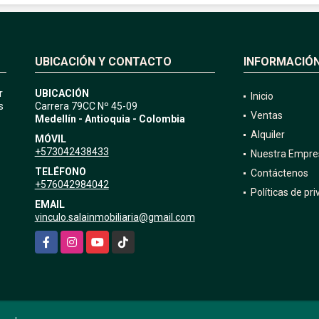
UBICACIÓN Y CONTACTO
INFORMACIÓ
r
UBICACIÓN
Inicio
s
Carrera 79CC Nº 45-09
Ventas
Medellín - Antioquia - Colombia
Alquiler
MÓVIL
+573042438433
Nuestra Empre
TELÉFONO
Contáctenos
+576042984042
Políticas de pr
EMAIL
vinculo.salainmobiliaria@gmail.com
Facebook
Instagram
YouTube
TikTok