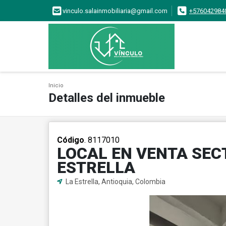
vinculo.salainmobiliaria@gmail.com
+576042984
Inicio
Detalles del inmueble
Código
. 8117010
LOCAL EN VENTA SEC
ESTRELLA
La Estrella, Antioquia, Colombia