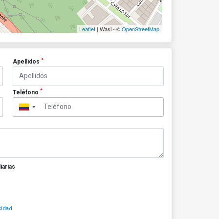
Leaflet
| Wasi - ©
OpenStreetMap
*
Apellidos
*
Teléfono
▼
iarias
cidad