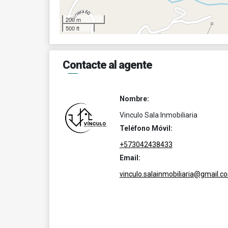
200 m
500 ft
Contacte al agente
Nombre:
Vinculo Sala Inmobiliaria
Teléfono Móvil:
+573042438433
Email:
vinculo.salainmobiliaria@gmail.c