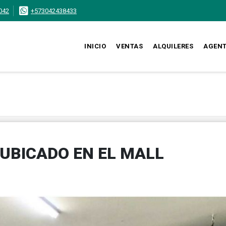
042
+573042438433
INICIO
VENTAS
ALQUILERES
AGEN
A UBICADO EN EL MALL