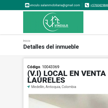
vinculo.salainmobiliaria@gmail.com
+576042984
Inicio
Detalles del inmueble
Código
. 10043369
(V.I) LOCAL EN VENT
LAURELES
Medellín, Antioquia, Colombia