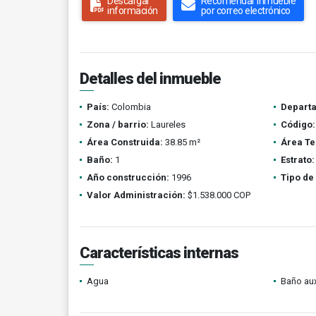
Descargar
Recomendar inmueble
información
por correo electrónico
Detalles del inmueble
País:
Colombia
Depart
Zona / barrio:
Laureles
Código:
Área Construida:
38.85 m²
Área Te
Baño:
1
Estrato:
Año construcción:
1996
Tipo de
Valor Administración:
$1.538.000 COP
Características internas
Agua
Baño aux