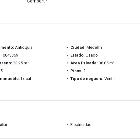
Compartir
amento:
Antioquia
Ciudad:
Medellín
10043369
Estado:
Usado
rreno:
23.25 m²
Área Privada:
38.85 m²
5
Pisos:
2
 inmueble:
Local
Tipo de negocio:
Venta
iliar
Electricidad