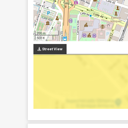
200 m
500 ft
Street View