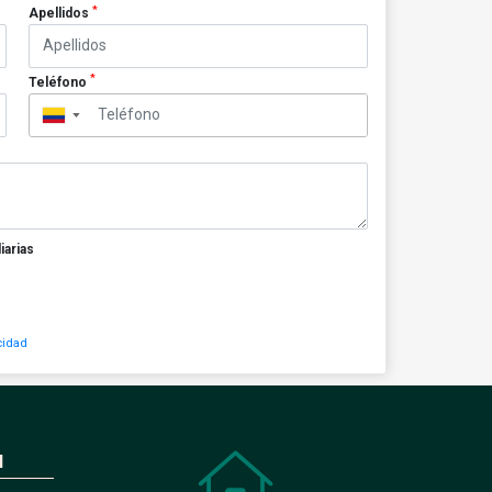
*
Apellidos
*
Teléfono
▼
iarias
cidad
N