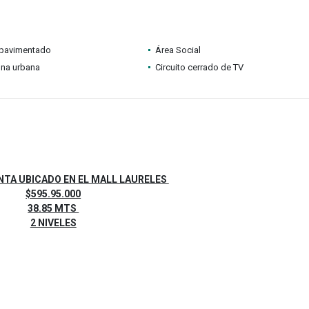
pavimentado
Área Social
ona urbana
Circuito cerrado de TV
NTA UBICADO EN EL MALL LAURELES
$595.95.000
38.85 MTS
2 NIVELES