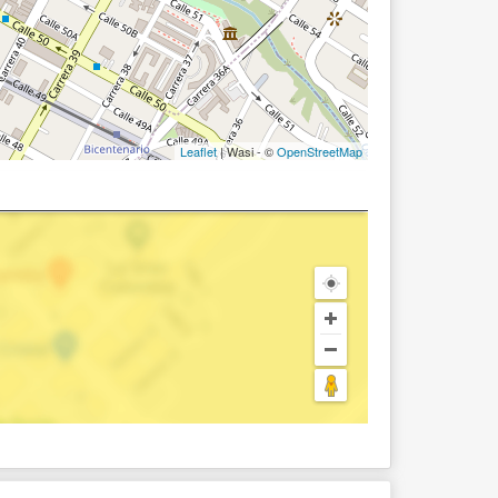
Leaflet
| Wasi - ©
OpenStreetMap