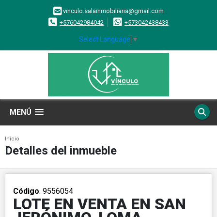
vinculo.salainmobiliaria@gmail.com
+576042984042
+573042438433
Select Language
▼
MENÚ
Inicio
Detalles del inmueble
Código
. 9556054
LOTE EN VENTA EN SAN