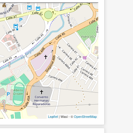
Leaflet
| Wasi - ©
OpenStreetMap