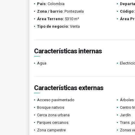
País:
Colombia
Depart
Zona / barrio:
Pontezuela
Código:
Área Terreno:
5310 m²
Área Pr
Tipo de negocio:
Venta
Características internas
Agua
Electric
Características externas
Acceso pavimentado
Árboles 
Bosque nativos
Centro 
Cerca zona urbana
Jardín
Parques cercanos
Trans. p
Zona campestre
Zonas v