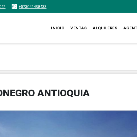
042
+573042438433
INICIO
VENTAS
ALQUILERES
AGEN
IONEGRO ANTIOQUIA