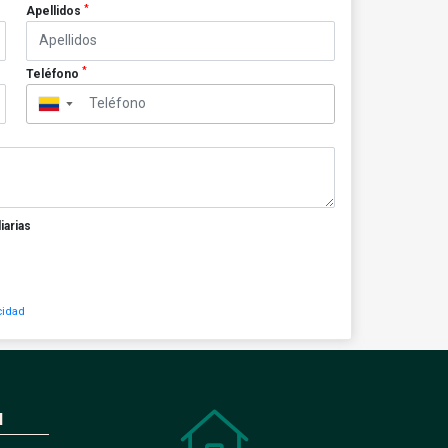
*
Apellidos
*
Teléfono
▼
iarias
cidad
N