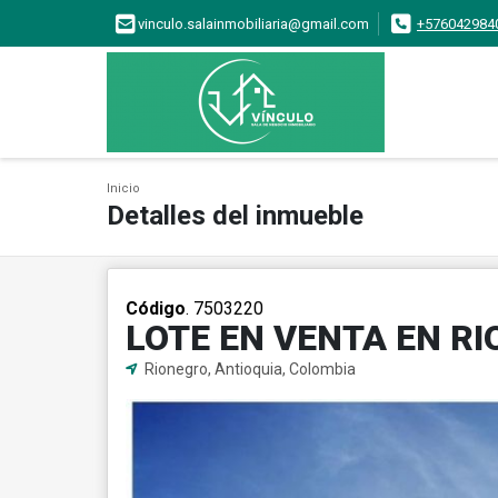
vinculo.salainmobiliaria@gmail.com
+576042984
Inicio
Detalles del inmueble
Código
. 7503220
LOTE EN VENTA EN R
Rionegro, Antioquia, Colombia