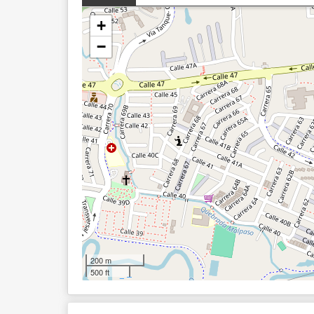
+
−
200 m
500 ft