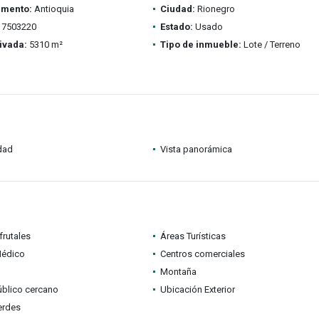
amento:
Antioquia
Ciudad:
Rionegro
7503220
Estado:
Usado
ivada:
5310 m²
Tipo de inmueble:
Lote / Terreno
idad
Vista panorámica
frutales
Áreas Turísticas
Médico
Centros comerciales
Montaña
úblico cercano
Ubicación Exterior
erdes