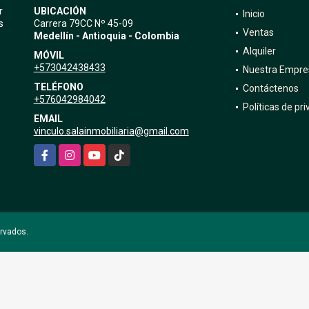
r
UBICACIÓN
Inicio
s
Carrera 79CC Nº 45-09
Ventas
Medellín - Antioquia - Colombia
Alquiler
MÓVIL
+573042438433
Nuestra Empre
TELÉFONO
Contáctenos
+576042984042
Políticas de pr
EMAIL
vinculo.salainmobiliaria@gmail.com
Facebook
Instagram
YouTube
TikTok
ervados.