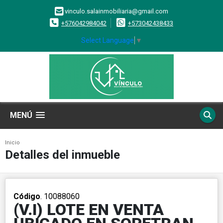
vinculo.salainmobiliaria@gmail.com
+576042984042
+573042438433
Select Language
▼
MENÚ
Inicio
Detalles del inmueble
Código
. 10088060
(V.I) LOTE EN VENTA