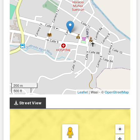
200 m
500 ft
Leaflet
| Wasi - ©
OpenStreetMap
Street View