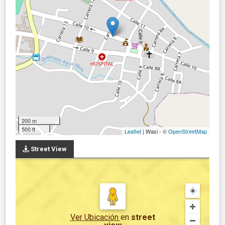
200 m
500 ft
Leaflet
| Wasi - ©
OpenStreetMap
Street View
Ver Ubicación
en
street