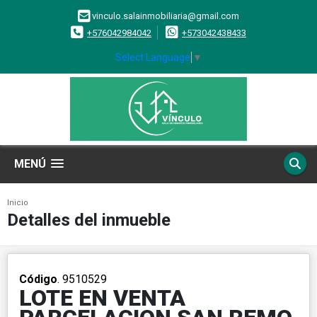
vinculo.salainmobiliaria@gmail.com
+576042984042
+573042438433
Select Language
▼
MENÚ
Inicio
Detalles del inmueble
Código
. 9510529
LOTE EN VENTA