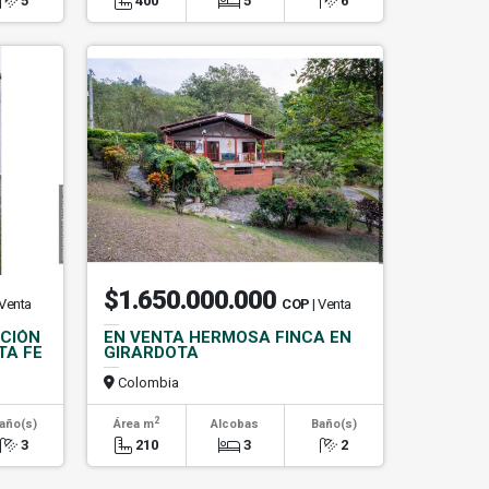
5
400
5
6
$1.650.000.000
 Venta
COP
| Venta
ACIÓN
EN VENTA HERMOSA FINCA EN
TA FE
GIRARDOTA
Colombia
2
año(s)
Área m
Alcobas
Baño(s)
3
210
3
2