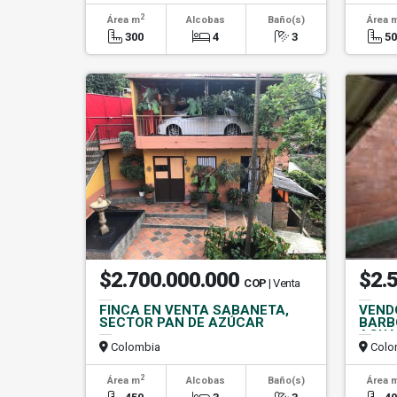
2
Área m
Alcobas
Baño(s)
Área 
300
4
3
5
$2.700.000.000
$2.
COP
| Venta
FINCA EN VENTA SABANETA,
VEND
SECTOR PAN DE AZÚCAR
BARB
AGUA
Colombia
Colo
2
Área m
Alcobas
Baño(s)
Área 