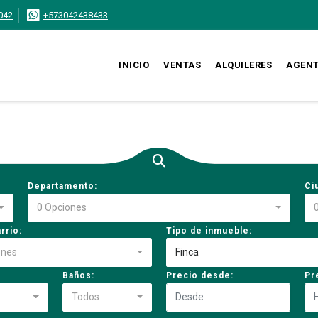
042
+573042438433
INICIO
VENTAS
ALQUILERES
AGEN
Departamento:
Ci
0 Opciones
rrio:
Tipo de inmueble:
ones
Finca
Baños:
Precio desde:
Pr
Todos