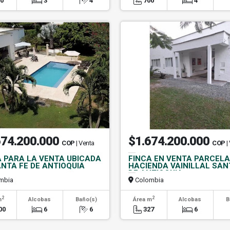
00
3
4
700
4
674.200.000
$1.674.200.000
COP
| Venta
COP
|
A PARA LA VENTA UBICADA
FINCA EN VENTA PARCEL
ANTA FE DE ANTIOQUIA
HACIENDA VAINILLAL SAN
DE ANTIOQUIA
mbia
Colombia
2
2
m
Alcobas
Baño(s)
Área m
Alcobas
B
00
6
6
327
6