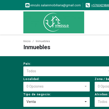
vinculo.salainmobiliaria@gmail.com
+576042984
Inicio
Inmuebles
Inmuebles
País:
Todos
Localidad:
Zona / ba
0 Opciones
0 Opci
Tipo de negocio:
Alcobas:
Venta
Todos