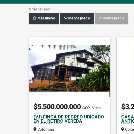
Ordenar por:
Más nuevo
Menor precio
Mayor precio
$5.500.000.000
$3.
COP
| Venta
(V.I) FINCA DE RECREO UBICADO
CASA
EN EL RETIRO VEREDA
ANTI
CARRIZALES
URBA
Colombia
Colo