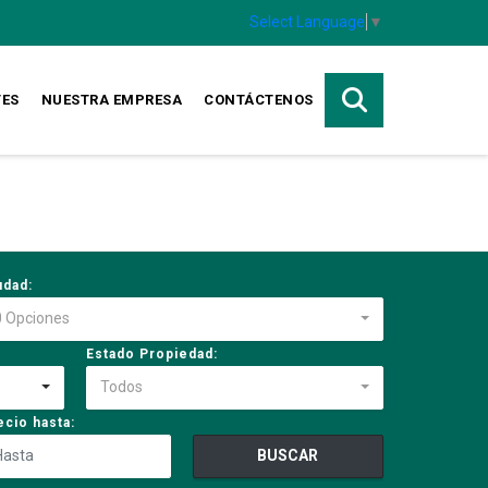
Select Language
▼
TES
NUESTRA EMPRESA
CONTÁCTENOS
udad:
0 Opciones
Estado Propiedad:
Todos
ecio hasta:
BUSCAR