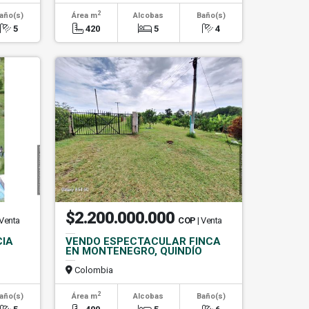
2
año(s)
Área m
Alcobas
Baño(s)
5
420
5
4
$2.200.000.000
 Venta
COP
| Venta
CIA
VENDO ESPECTACULAR FINCA
EN MONTENEGRO, QUINDÍO
Colombia
2
año(s)
Área m
Alcobas
Baño(s)