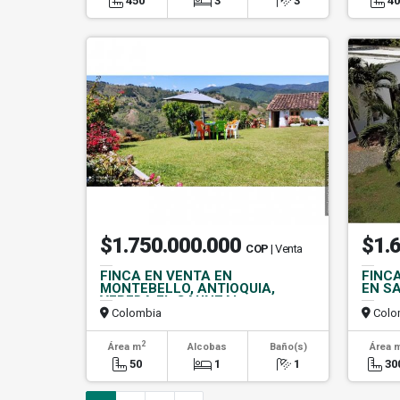
450
3
3
4
$1.750.000.000
$1.
COP
| Venta
FINCA EN VENTA EN
FINC
MONTEBELLO, ANTIOQUIA,
EN S
VEREDA EL CAUNZAL
Colombia
Colo
2
Área m
Alcobas
Baño(s)
Área 
50
1
1
30