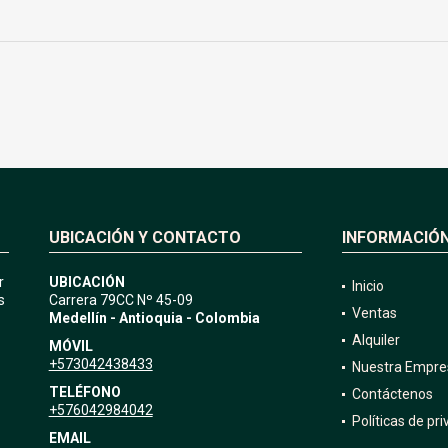
UBICACIÓN Y CONTACTO
INFORMACIÓ
r
UBICACIÓN
Inicio
s
Carrera 79CC Nº 45-09
Ventas
Medellín - Antioquia - Colombia
Alquiler
MÓVIL
+573042438433
Nuestra Empre
TELÉFONO
Contáctenos
+576042984042
Políticas de pr
EMAIL