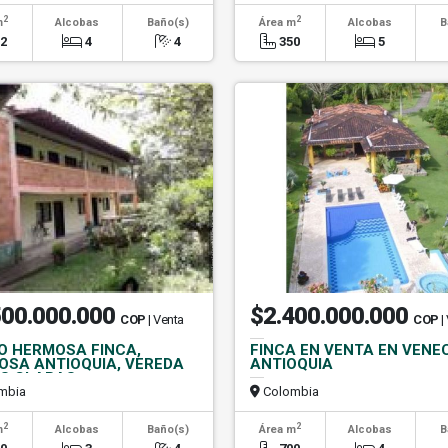
2
2
m
Alcobas
Baño(s)
Área m
Alcobas
B
02
4
4
350
5
500.000.000
$2.400.000.000
COP
| Venta
COP
|
O HERMOSA FINCA,
FINCA EN VENTA EN VENE
OSA ANTIOQUIA, VEREDA
ANTIOQUIA
S CLARAS
mbia
Colombia
2
2
m
Alcobas
Baño(s)
Área m
Alcobas
B