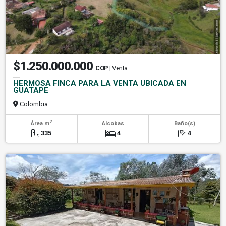
$1.250.000.000
COP
| Venta
HERMOSA FINCA PARA LA VENTA UBICADA EN
GUATAPE
Colombia
2
Área m
Alcobas
Baño(s)
335
4
4