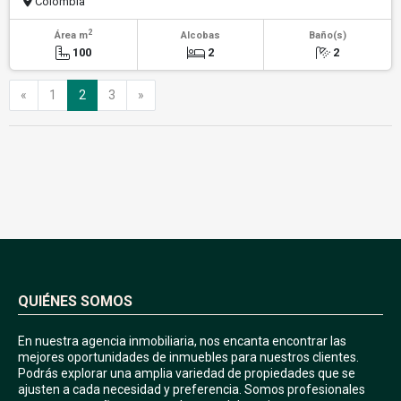
Colombia
2
Área m
Alcobas
Baño(s)
100
2
2
Anterior
Siguiente
«
1
2
3
»
QUIÉNES SOMOS
En nuestra agencia inmobiliaria, nos encanta encontrar las
mejores oportunidades de inmuebles para nuestros clientes.
Podrás explorar una amplia variedad de propiedades que se
ajusten a cada necesidad y preferencia. Somos profesionales