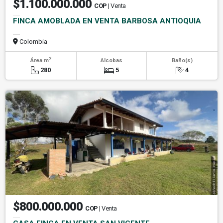
$1.100.000.000
COP
| Venta
FINCA AMOBLADA EN VENTA BARBOSA ANTIOQUIA
Colombia
2
Área m
Alcobas
Baño(s)
280
5
4
$800.000.000
COP
| Venta