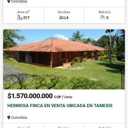
Colombia
2
Área m
Alcobas
Baño(s)
217
4
3
$1.570.000.000
COP
| Venta
HERMOSA FINCA EN VENTA UBICADA EN TAMESIS
Colombia
2