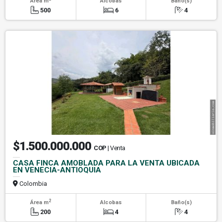
Área m
Alcobas
Baño(s)
500
6
4
$1.500.000.000
COP
| Venta
CASA FINCA AMOBLADA PARA LA VENTA UBICADA
EN VENECIA-ANTIOQUIA
Colombia
2
Área m
Alcobas
Baño(s)
200
4
4