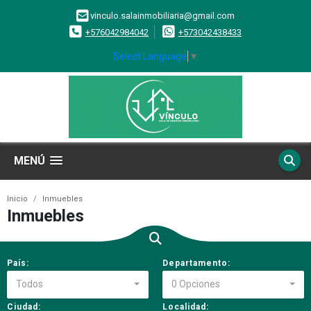
vinculo.salainmobiliaria@gmail.com
+576042984042
+573042438433
Select Language
▼
MENÚ
Inicio
Inmuebles
Inmuebles
País:
Departamento:
Todos
0 Opciones
Ciudad:
Localidad: