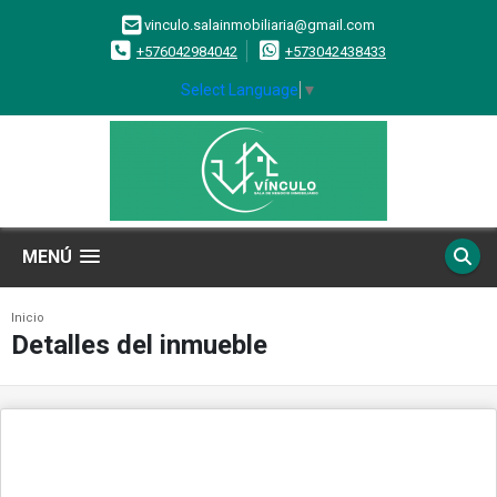
vinculo.salainmobiliaria@gmail.com
+576042984042
+573042438433
Select Language
▼
MENÚ
Inicio
Detalles del inmueble