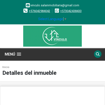
vinculo.salainmobiliaria@gmail.com
+576042984042
+573042438433
Select Language
▼
MENÚ
Inicio
Detalles del inmueble