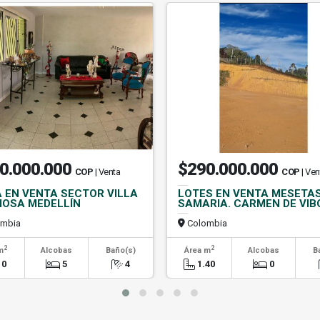
0.000.000
$290.000.000
COP
| Venta
COP
| Ven
 EN VENTA SECTOR VILLA
LOTES EN VENTA MESETAS
OSA MEDELLÍN
SAMARIA. CARMEN DE VIB
mbia
Colombia
2
2
m
Alcobas
Baño(s)
Área m
Alcobas
B
10
5
4
1.40
0