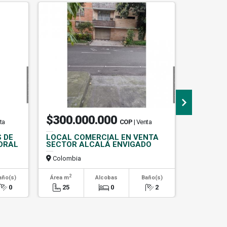
$300.000.000
$950.
ta
COP
| Venta
 DE
LOCAL COMERCIAL EN VENTA
(V.I) CA
ORAL
SECTOR ALCALÁ ENVIGADO
SECTOR
Colombia
Colombi
2
2
año(s)
Área m
Alcobas
Baño(s)
Área m
0
25
0
2
230