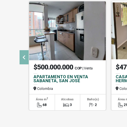
$500.000.000
$47
COP
| Venta
APARTAMENTO EN VENTA
CASA
SABANETA, SAN JOSÉ
HERM
Colombia
Colo
2
Área m
Alcobas
Baño(s)
Área 
68
3
2
2