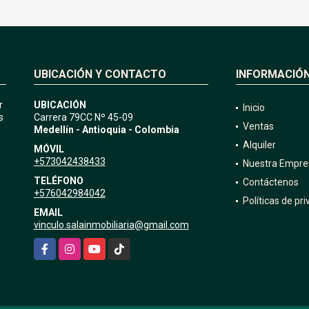
UBICACIÓN Y CONTACTO
INFORMACIÓ
r
UBICACIÓN
Inicio
s
Carrera 79CC Nº 45-09
Ventas
Medellín - Antioquia - Colombia
Alquiler
MÓVIL
+573042438433
Nuestra Empre
TELÉFONO
Contáctenos
+576042984042
Políticas de pr
EMAIL
vinculo.salainmobiliaria@gmail.com
Facebook
Instagram
YouTube
TikTok