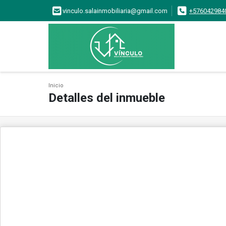
vinculo.salainmobiliaria@gmail.com
+576042984
Inicio
Detalles del inmueble