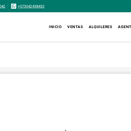
042
+573042438433
INICIO
VENTAS
ALQUILERES
AGEN