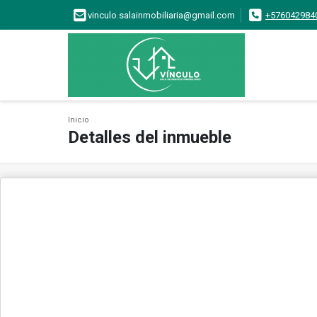
vinculo.salainmobiliaria@gmail.com
+576042984
Inicio
Detalles del inmueble