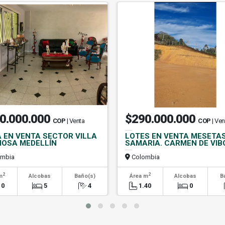
0.000.000
$290.000.000
COP
| Venta
COP
| Ven
 EN VENTA SECTOR VILLA
LOTES EN VENTA MESETAS
OSA MEDELLÍN
SAMARIA. CARMEN DE VIB
mbia
Colombia
2
2
m
Alcobas
Baño(s)
Área m
Alcobas
B
10
5
4
1.40
0