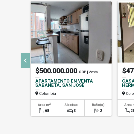
$500.000.000
$47
COP
| Venta
APARTAMENTO EN VENTA
CASA
SABANETA, SAN JOSÉ
HERM
Colombia
Colo
2
Área m
Alcobas
Baño(s)
Área 
68
3
2
2