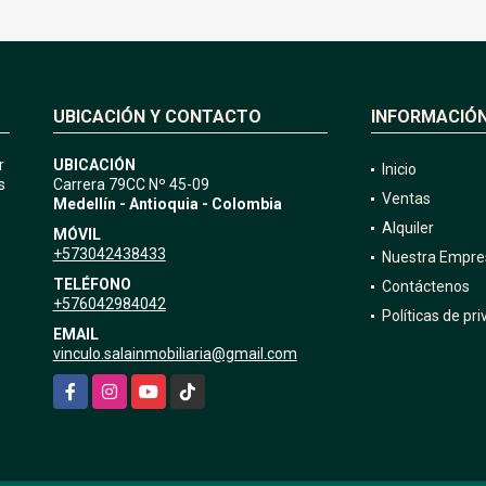
UBICACIÓN Y CONTACTO
INFORMACIÓ
r
UBICACIÓN
Inicio
s
Carrera 79CC Nº 45-09
Ventas
Medellín - Antioquia - Colombia
Alquiler
MÓVIL
+573042438433
Nuestra Empre
TELÉFONO
Contáctenos
+576042984042
Políticas de pr
EMAIL
vinculo.salainmobiliaria@gmail.com
Facebook
Instagram
YouTube
TikTok