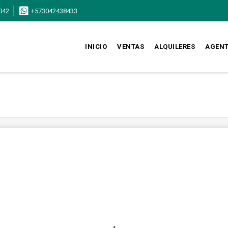
042
+573042438433
INICIO
VENTAS
ALQUILERES
AGEN