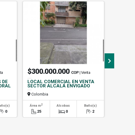
$300.000.000
$950.
ta
COP
| Venta
 DE
LOCAL COMERCIAL EN VENTA
(V.I) CA
ORAL
SECTOR ALCALÁ ENVIGADO
SECTOR
Colombia
Colombi
2
2
año(s)
Área m
Alcobas
Baño(s)
Área m
0
25
0
2
230