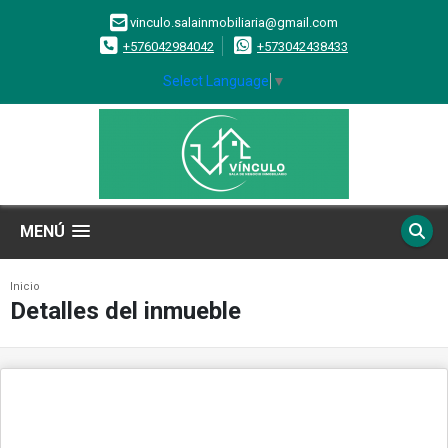
vinculo.salainmobiliaria@gmail.com
+576042984042
+573042438433
Select Language
▼
MENÚ
Inicio
Detalles del inmueble