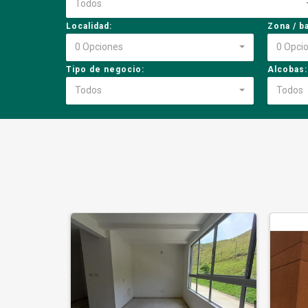
Todos
Localidad:
Zona / ba
0 Opciones
0 Opci
Tipo de negocio:
Alcobas:
Todos
Todos