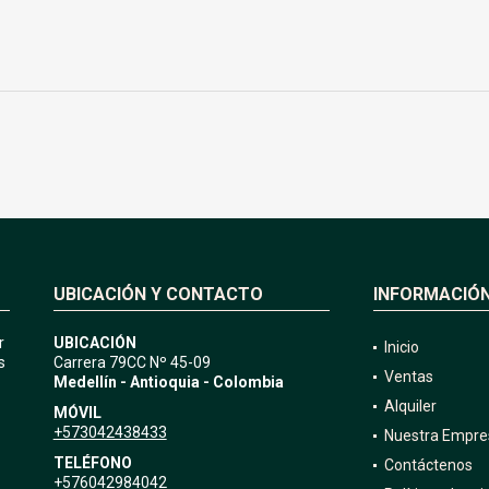
UBICACIÓN Y CONTACTO
INFORMACIÓ
r
UBICACIÓN
Inicio
s
Carrera 79CC Nº 45-09
Ventas
Medellín - Antioquia - Colombia
Alquiler
MÓVIL
+573042438433
Nuestra Empre
TELÉFONO
Contáctenos
+576042984042