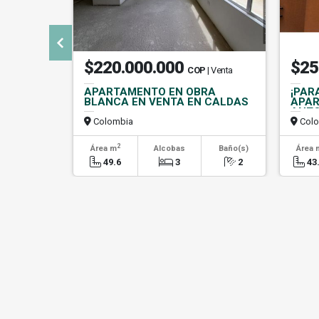
$220.000.000
$25
COP
| Venta
APARTAMENTO EN OBRA
¡PAR
BLANCA EN VENTA EN CALDAS
APAR
ANTO
Colombia
Colo
2
Área m
Alcobas
Baño(s)
Área 
49.6
3
2
43