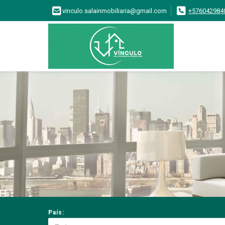
vinculo.salainmobiliaria@gmail.com
+576042984
País: