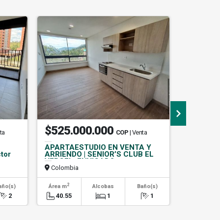
$525.000.000
$1.35
ta
COP
| Venta
APARTAESTUDIO EN VENTA Y
(V.I) E
tor
ARRIENDO | SENIOR’S CLUB EL
DE INVE
VERGEL, ENVIGADO
BELEN A
Colombia
Colombi
2
2
año(s)
Área m
Alcobas
Baño(s)
Área m
2
40.55
1
1
67