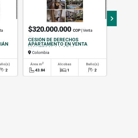
$320.000.000
$680.
ta
COP
| Venta
CESIÓN DE DERECHOS
(V.I) A
IÁN
APARTAMENTO EN VENTA
EN BELE
MONTESOL LA CEJA
Colombia
Colombi
2
2
año(s)
Área m
Alcobas
Baño(s)
Área m
2
43.84
1
2
80