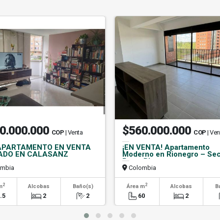
0.000.000
$560.000.000
COP
| Venta
COP
| Ven
) APARTAMENTO EN VENTA
¡EN VENTA! Apartamento
ADO EN CALASANZ
Moderno en Rionegro – Sec
Barro Blanco
mbia
Colombia
2
2
m
Alcobas
Baño(s)
Área m
Alcobas
B
.5
2
2
60
2