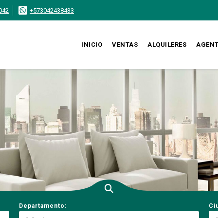
042
+573042438433
INICIO
VENTAS
ALQUILERES
AGEN
Departamento:
Ci