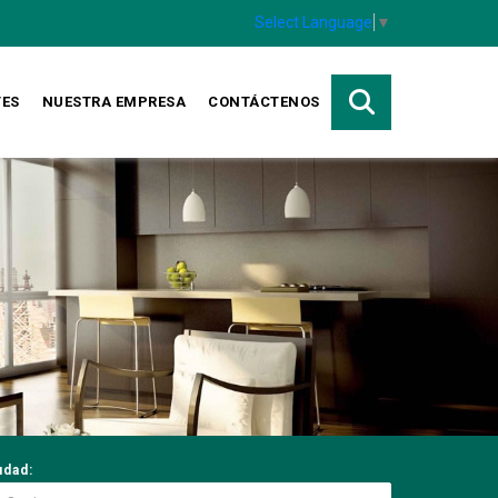
Select Language
▼
TES
NUESTRA EMPRESA
CONTÁCTENOS
udad: