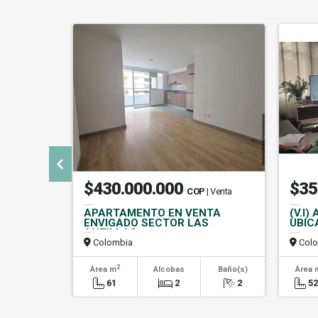
$430.000.000
$35
COP
| Venta
APARTAMENTO EN VENTA
(V.I
ENVIGADO SECTOR LAS
UBIC
ANTILLAS
Colombia
Colo
2
Área m
Alcobas
Baño(s)
Área 
61
2
2
52