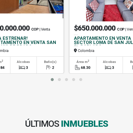
0.000.000
$650.000.000
COP
| Venta
COP
| Ven
A ESTRENAR!
APARTAMENTO EN VENTA
TAMENTO EN VENTA SAN
SECTOR LOMA DE SAN JUL
NIO DE PRADO
EL POBLADO
mbia
Colombia
2
2
m
Alcobas
Baño(s)
Área m
Alcobas
B
.84
3
2
68.30
3
ÚLTIMOS
INMUEBLES