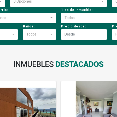
0 Opciones
rrio:
Tipo de inmueble:
ones
Todos
Baños:
Precio desde:
Pr
Todos
INMUEBLES
DESTACADOS